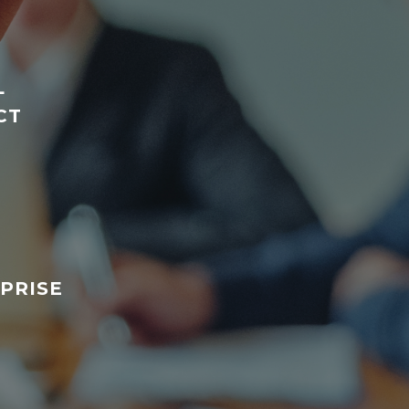
L
CT
PRISE