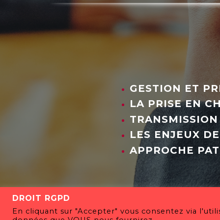
GESTION ET P
LA PRISE EN C
TRANSMISSION 
LES ENJEUX DE
APPROCHE PAT
DROIT RGPD
En cliquant sur "Accepter" vous consentez via l'util
données que VOUS nous fournirez.